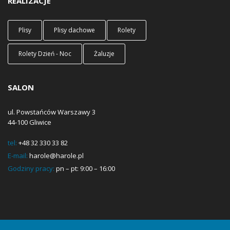
REALIZACJE
Plisy
Plisy dachowe
Rolety
Rolety Dzień - Noc
Żaluzje
SALON
ul. Powstańców Warszawy 3
44-100 Gliwice
tel:
+48 32 330 33 82
E-mail:
harole@harole.pl
Godziny pracy:
pn – pt: 9:00 – 16:00