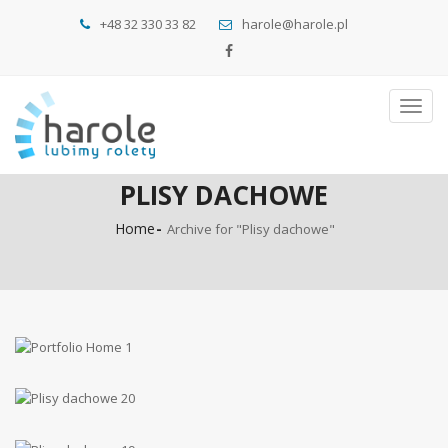
+48 32 330 33 82
harole@harole.pl
Toggl
navig
PLISY DACHOWE
Home
Archive for "Plisy dachowe"