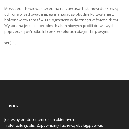
Moskitiera drzwiowa otwierana na zawiasach stanowi doskonałą
ochronę przed owadami, gwarantując swobodne korzystanie z
balkonów czy tarasów. Nie ogranicza widoczności w świetle drzwi.
Wykonana jest ze specjalnych aluminiowych profili drzwiowych z
poprzeczką w środku lub bez, w kolorach białym, brązowym.
WIĘCEJ
O NAS
Jesteśmy producentem osłon okiennych
- rolet, żaluzji, plis. Zapewniamy fachową obsługę, serwis