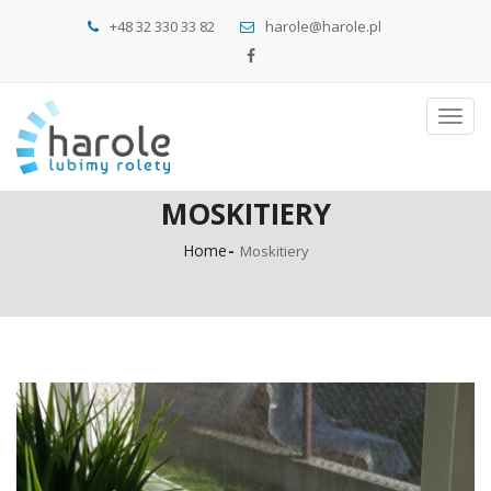
+48 32 330 33 82
harole@harole.pl
Toggl
navig
MOSKITIERY
Home
Moskitiery